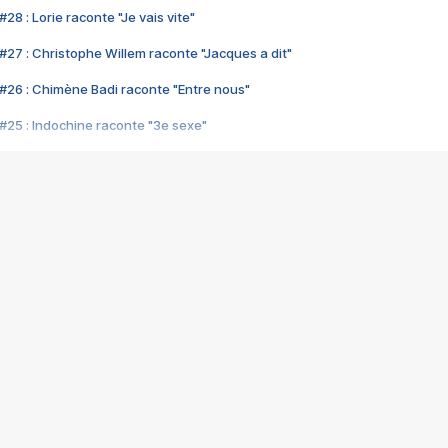
28 : Lorie raconte "Je vais vite"
#27 : Christophe Willem raconte "Jacques a dit"
#26 : Chimène Badi raconte "Entre nous"
#25 : Indochine raconte "3e sexe"
#24 : Zaho raconte "C'est chelou"
#23 : Patrick Bruel raconte "Au café des délices"
#22 : Kyo raconte "Le chemin"
#21 : Nolwenn Leroy raconte "Cassé"
#20 : Patrick Hernandez raconte "Born to be alive"
#19 : Lorie raconte "Près de moi"
#18 : Michael Jones raconte "A nos actes manqués" (avec Jean-Jacque
#17 : Khaled raconte "Aïcha"