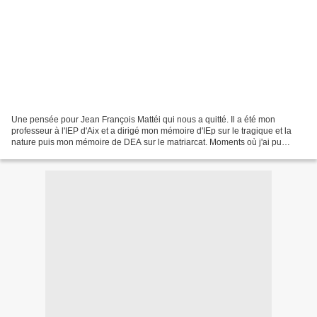
Une pensée pour Jean François Mattéi qui nous a quitté. Il a été mon
professeur à l'IEP d'Aix et a dirigé mon mémoire d'IEp sur le tragique et la
nature puis mon mémoire de DEA sur le matriarcat. Moments où j'ai pu
constater son érudition sans limite.Et...