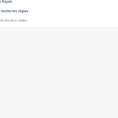
im Rayan
 toutes les règles
s les jeux vidéo
us choquant de Rockstar ? - Le scandale BULLY
e plus moche de Steam
du RÊVE tourne au CAUCHEMAR
pendant 8 heures
it… à tort
umiliés par un jeu vidéo
ire - Final Fantasy 8
ti un empire - Age of Empires
story DOFUS
tard, il crée l'un des pires jeux de tous les temps, MindsEye.