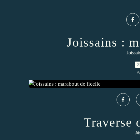
Joissains : m
Joissai
2
P
Traverse 
Ai