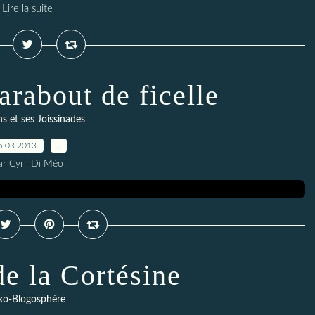
Lire la suite
arabout de ficelle
ns et ses Joissinades
5.03.2013
…
ar Cyril Di Méo
de la Cortésine
xo-Blogosphère