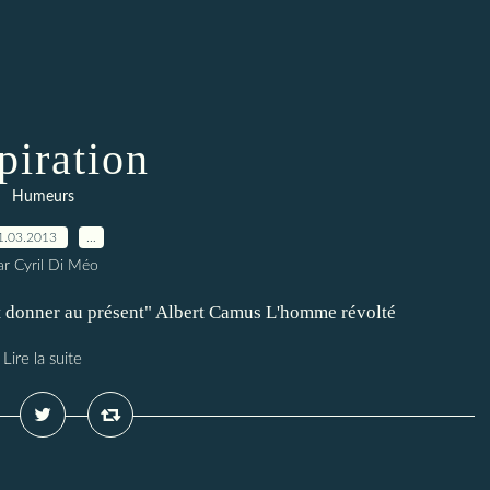
piration
Humeurs
1.03.2013
…
ar Cyril Di Méo
out donner au présent" Albert Camus L'homme révolté
Lire la suite