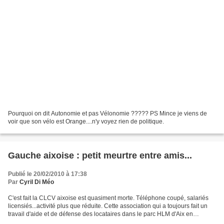
Pourquoi on dit Autonomie et pas Vélonomie ????? PS Mince je viens de
voir que son vélo est Orange....n'y voyez rien de politique.
Gauche aixoise : petit meurtre entre amis...
Publié le 20/02/2010 à 17:38
Par
Cyril Di Méo
C'est fait la CLCV aixoise est quasiment morte. Téléphone coupé, salariés
licensiés...activité plus que réduite. Cette association qui a toujours fait un
travail d'aide et de défense des locataires dans le parc HLM d'Aix en
Provence (qui n'est pas reluisant...