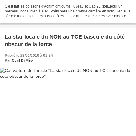
C'est fait les poissons d'Achim ont quitté Fuveau et Cap 21 (lol)..pour un
nouveau bocal bien à eux.. Prêts pour une grande carrière en solo. J'en suis
sûr car ils sont toujours aussi drôles. http://sardinesetcopines.over-blog.com/
link Alors tant qu'à...
La star locale du NON au TCE bascule du côté
obscur de la force
Publié le 23/02/2010 à 01:24
Par
Cyril Di Méo