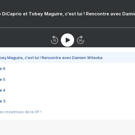
 DiCaprio et Tobey Maguire, c'est lui ! Rencontre avec Dam
bey Maguire, c'est lui ! Rencontre avec Damien Witecka
e 6
e 5
e 4
e 3
s créatrices de la VF !
e 2
e 1