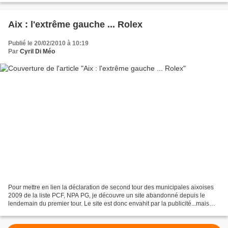
Aix : l'extrême gauche ... Rolex
Publié le 20/02/2010 à 10:19
Par
Cyril Di Méo
Pour mettre en lien la déclaration de second tour des municipales aixoises
2009 de la liste PCF, NPA PG, je découvre un site abandonné depuis le
lendemain du premier tour. Le site est donc envahit par la publicité...mais
pas n'importe laquelle. Avec mon...