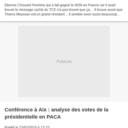
Etienne Chouard l'homme qui a fait gagné le NON en France car il avait
trouvé le message caché du TCE n'a pas trouvé que ça.... Il trouve aussi que
Thierry Meyssan est un grand résistant.... Il semble avoir aussi beaucoup
d'idées sur le 11 septembre....
Publicité
Conférence à Aix : analyse des votes de la
présidentielle en PACA
Publié le 22/02/2010 à 13:33