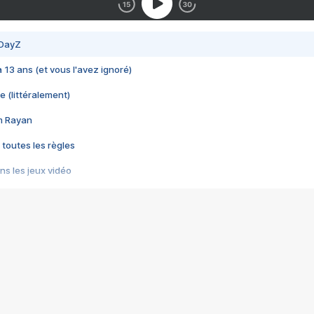
 DayZ
 a 13 ans (et vous l'avez ignoré)
e (littéralement)
im Rayan
 toutes les règles
s les jeux vidéo
us choquant de Rockstar ? - Le scandale BULLY
e plus moche de Steam
du RÊVE tourne au CAUCHEMAR
pendant 8 heures
it… à tort