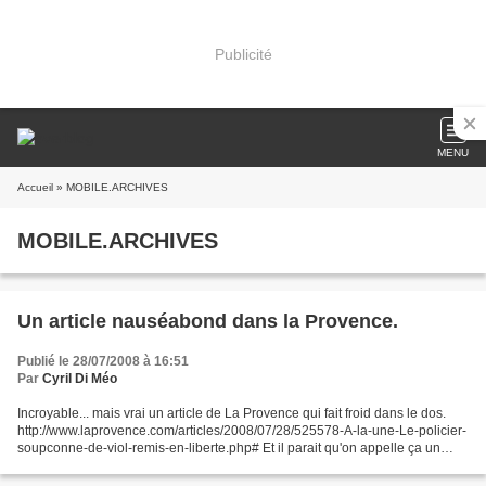
Publicité
MENU
Accueil
» MOBILE.ARCHIVES
MOBILE.ARCHIVES
Un article nauséabond dans la Provence.
Publié le 28/07/2008 à 16:51
Par
Cyril Di Méo
Incroyable... mais vrai un article de La Provence qui fait froid dans le dos.
http://www.laprovence.com/articles/2008/07/28/525578-A-la-une-Le-policier-
soupconne-de-viol-remis-en-liberte.php# Et il parait qu'on appelle ça un
journal.... C'est là que l'on...