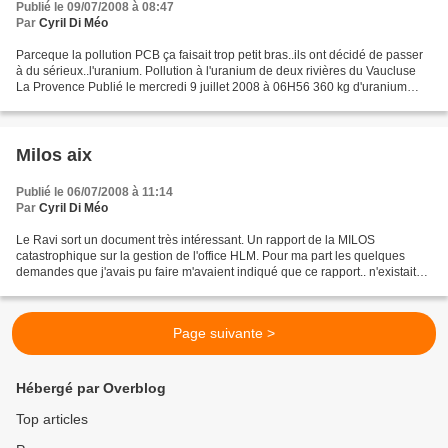
Publié le 09/07/2008 à 08:47
Par
Cyril Di Méo
Parceque la pollution PCB ça faisait trop petit bras..ils ont décidé de passer
à du sérieux..l'uranium. Pollution à l'uranium de deux rivières du Vaucluse
La Provence Publié le mercredi 9 juillet 2008 à 06H56 360 kg d'uranium
déversés par accident sur...
Milos aix
Publié le 06/07/2008 à 11:14
Par
Cyril Di Méo
Le Ravi sort un document très intéressant. Un rapport de la MILOS
catastrophique sur la gestion de l'office HLM. Pour ma part les quelques
demandes que j'avais pu faire m'avaient indiqué que ce rapport.. n'existait
pas...heureusement qu'il y a des journalistes...
Page suivante >
Hébergé par Overblog
Top articles