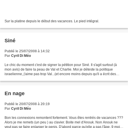
Sur la platine depuis le début des vacances. Le pied intégral.
Siné
Publié le 25/07/2008 à 14:32
Par
Cyril Di Méo
Le chic du moment c'est de signer la pétition pour Siné. Il s'agit surtout (à
mon avis) de faire la peau de Val et Charlie. Moi je déteste la politique
israelienne, j'aime pas trop Val...(et encore moins depuis qu'il a écrit des
conneries sur Denis Robert)...
En nage
Publié le 20/07/2008 à 20:19
Par
Cyril Di Méo
Bon les connexions remontent fortement. Vous êtes rentrés de vacances ???
Alors je me remets (un peu ) au clavier. Boite mel d'Anouk. Non Anouk ne
veut pas se faire enlarger le penis. D'abord parce qu'elle a pas l'âge..9 mois