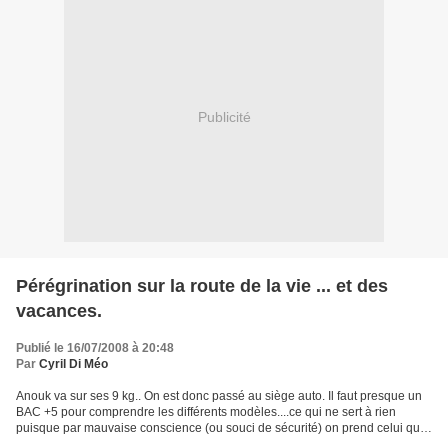
Publicité
Pérégrination sur la route de la vie ... et des
vacances.
Publié le 16/07/2008 à 20:48
Par
Cyril Di Méo
Anouk va sur ses 9 kg.. On est donc passé au siège auto. Il faut presque un
BAC +5 pour comprendre les différents modèles....ce qui ne sert à rien
puisque par mauvaise conscience (ou souci de sécurité) on prend celui qui
coûte le plus cher et est le mieux...