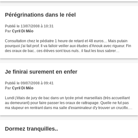
Pérégrinations dans le réel
Publié le 13/07/2008 à 10:31
Par
Cyril Di Méo
Consultation chez le pédiatre 1 heure de retard et 48 euros.... Mais putain
pourquoi j'ai fait prof. Il va falloir veiller aux études d'Anouk avec rigueur. Fin
des oraux de bac.. ces élèves sont tous nuls.. il faut les tous sabrer
???....d'ailleurs un...
Je finirai surement en enfer
Publié le 09/07/2008 à 09:41
Par
Cyril Di Méo
Lundi j'étais de jury de bac dans un lycée privé marseillais (très accueillant
au demeurant) pour faire passer les oraux de rattrapage. Quelle ne fut pas
ma stupeur en rentrant dans ma salle d'examinateur d'y trouver un crucifix...
En grand mécréant soucieux......
Dormez tranquilles..